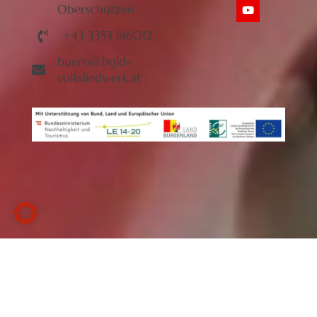
Oberschützen
+43 3353 616012
buero@bgld-
volksliedwerk.at