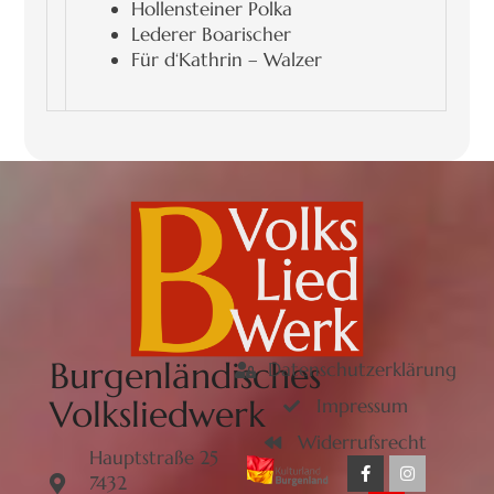
Hollensteiner Polka
Lederer Boarischer
Für d‘Kathrin – Walzer
Burgenländisches
Datenschutzerklärung
Volksliedwerk
Impressum
Widerrufsrecht
Hauptstraße 25
7432