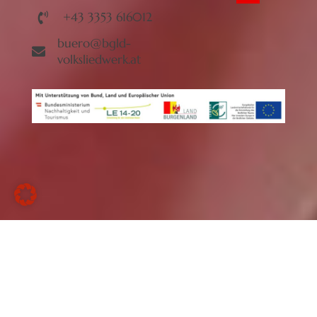
+43 3353 616012
buero@bgld-
volksliedwerk.at