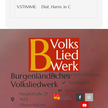
V.STIMME: Diat. Harm. in C
Burgenländisches
Datenschutzerklärung
Volksliedwerk
Impressum
Widerrufsrecht
Hauptstraße 25
7432
Oberschützen