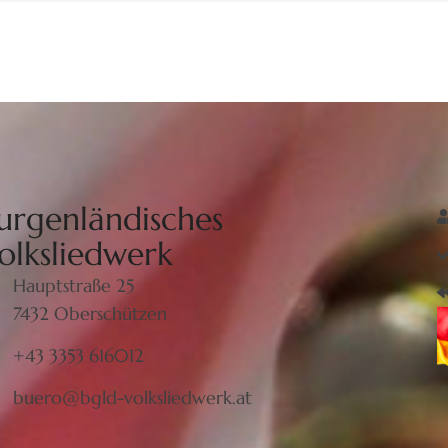
urgenländisches
olksliedwerk
Hauptstraße 25
7432 Oberschützen
+43 3353 616012
buero@bgld-volksliedwerk.at