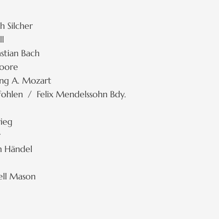
 Silcher
l
tian Bach
Moore
ng A. Mozart
fohlen / Felix Mendelssohn Bdy.
ieg
r
h Händel
ell Mason