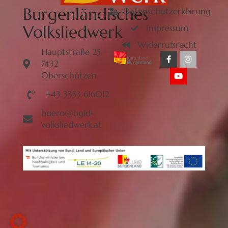
Burgenländisches
Datenschutzerklärung
Volksliedwerk
Impressum
Widerrufsrecht
Hauptstraße 25
7432
Oberschützen
+43 3353 616012
buero@bgld-
volksliedwerk.at