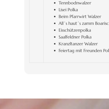
Tennbodnwalzer
Lisei Polka
Beim Pfarrwirt Walzer
All´s haut´s zamm Boaris
Eisschützenpolka
Saalfeldner Polka
Kranzltanzer Walzer
Feiertag mit Freunden Po