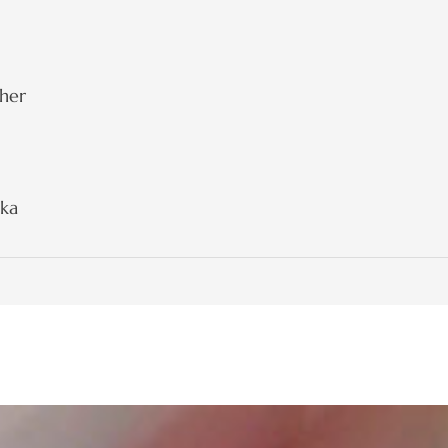
cher
lka