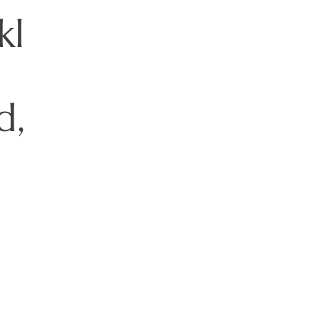
kl
d,