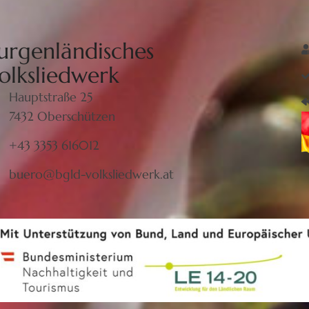
urgenländisches
olksliedwerk
Hauptstraße 25
7432 Oberschützen
+43 3353 616012
buero@bgld-volksliedwerk.at