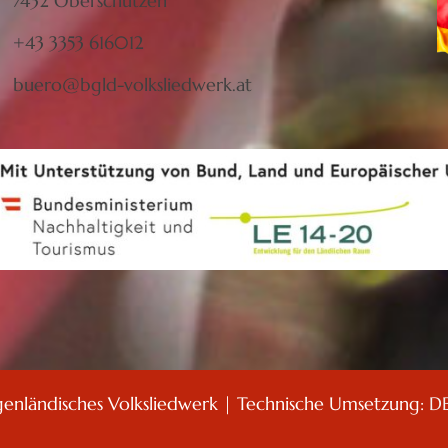
7432 Oberschützen
+43 3353 616012
buero@bgld-volksliedwerk.at
genländisches Volksliedwerk | Technische Umsetzung:
D