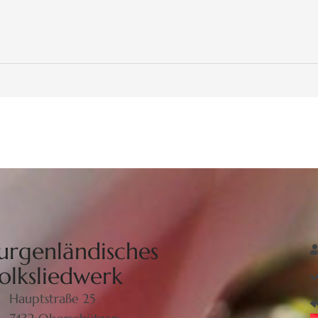
urgenländisches
olksliedwerk
Hauptstraße 25