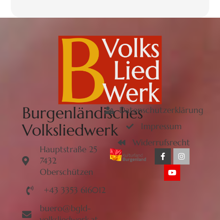
Burgenländisches
Datenschutzerklärung
Volksliedwerk
Impressum
Widerrufsrecht
Hauptstraße 25
7432
Oberschützen
+43 3353 616012
buero@bgld-
volksliedwerk.at