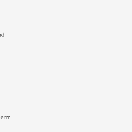
nd
errn