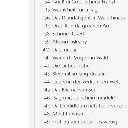
Griaß di Gott, schena Franzl
Was is heit für a Tag
Das Diandal geht in Wald hinaus
Draußt in da greanen Au
Schöne Röserl
Alsóöri kisleány
Daj, mi daj
Wann d´ Vögerl in Wald
Die Liebesprobe
Bleib nit so lang draußn
Lied von der verkehrten Welt
Das Bliamal van See
Sag mir, du schein mejdele
Da Deididldum hats Geld verspie
Mecht i wissn
Froh zu sein bedarf es wenig