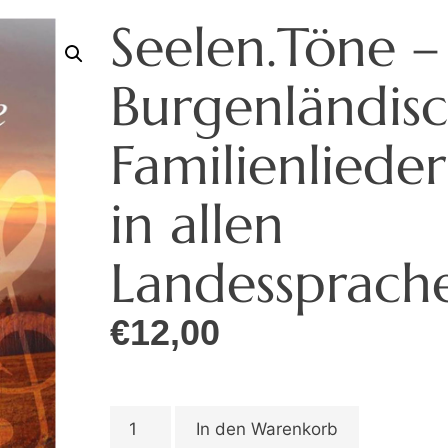
Seelen.Töne –
Burgenländis
Familienliede
in allen
Landessprach
€
12,00
In den Warenkorb