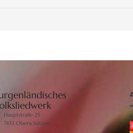
urgenländisches
olksliedwerk
Hauptstraße 25
7432 Oberschützen