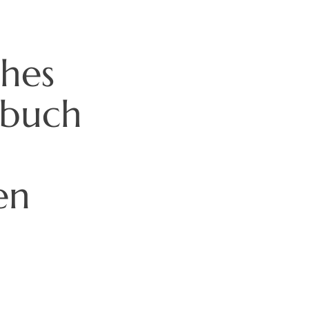
ches
rbuch
en