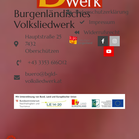
Burgenländisches
Datenschutzerklärung
Volksliedwerk
Impressum
Widerrufsrecht
Hauptstraße 25
7432
Oberschützen
+43 3353 616012
buero@bgld-
volksliedwerk.at