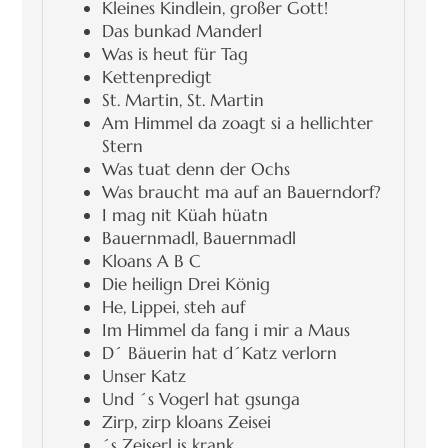
Kleines Kindlein, großer Gott!
Das bunkad Manderl
Was is heut für Tag
Kettenpredigt
St. Martin, St. Martin
Am Himmel da zoagt si a hellichter
Stern
Was tuat denn der Ochs
Was braucht ma auf an Bauerndorf?
I mag nit Küah hüatn
Bauernmadl, Bauernmadl
Kloans A B C
Die heilign Drei König
He, Lippei, steh auf
Im Himmel da fang i mir a Maus
D´ Bäuerin hat d´Katz verlorn
Unser Katz
Und ´s Vogerl hat gsunga
Zirp, zirp kloans Zeisei
´s Zeiserl is krank