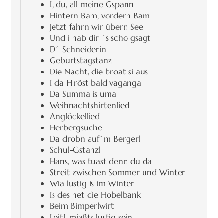
I, du, all meine Gspann
Hintern Bam, vordern Bam
Jetzt fahrn wir übern See
Und i hab dir ´s scho gsagt
D´ Schneiderin
Geburtstagstanz
Die Nacht, die broat si aus
I da Hiröst bald vaganga
Da Summa is uma
Weihnachtshirtenlied
Anglöckellied
Herbergsuche
Da drobn auf´m Bergerl
Schul-Gstanzl
Hans, was tuast denn du da
Streit zwischen Sommer und Winter
Wia lustig is im Winter
Is des net die Hobelbank
Beim Bimperlwirt
Leitl, miaßts lustig sein