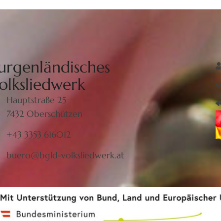
urgenländisches
olksliedwerk
Hauptstraße 25
7432 Oberschützen
+43 3353 616012
buero@bgld-volksliedwerk.at