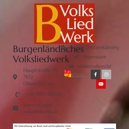
Burgenländisches
Datenschutzerklärung
Volksliedwerk
Impressum
Widerrufsrecht
Hauptstraße 25
7432
Oberschützen
+43 3353 616012
buero@bgld-
volksliedwerk.at