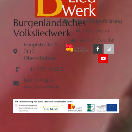
Burgenländisches
Datenschutzerklärung
Volksliedwerk
Impressum
Widerrufsrecht
Hauptstraße 25
7432
Oberschützen
+43 3353 616012
buero@bgld-
volksliedwerk.at