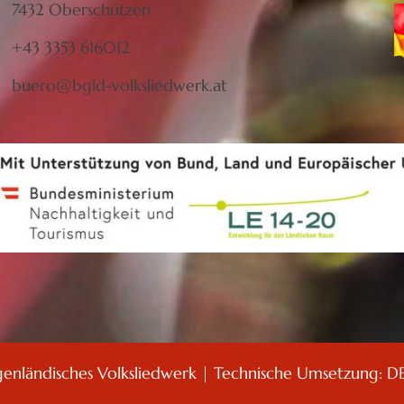
7432 Oberschützen
+43 3353 616012
buero@bgld-volksliedwerk.at
genländisches Volksliedwerk | Technische Umsetzung:
D