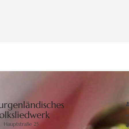
urgenländisches
olksliedwerk
Hauptstraße 25