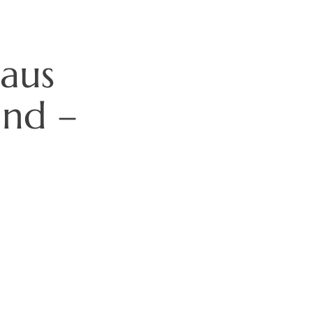
 aus
nd –