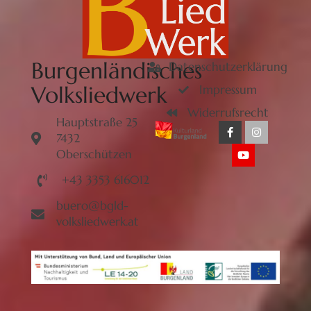
Burgenländisches
Datenschutzerklärung
Volksliedwerk
Impressum
Widerrufsrecht
Hauptstraße 25
7432
Oberschützen
+43 3353 616012
buero@bgld-
volksliedwerk.at