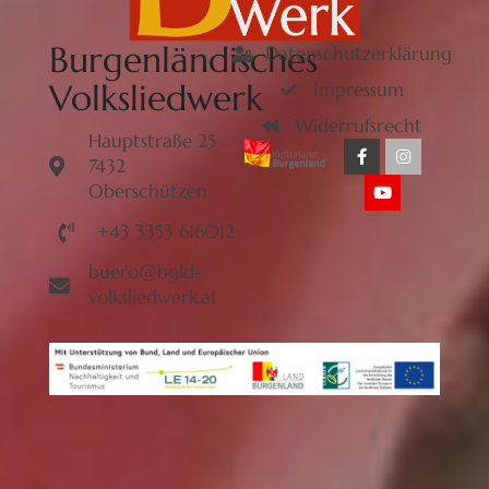
Burgenländisches
Datenschutzerklärung
Volksliedwerk
Impressum
Widerrufsrecht
Hauptstraße 25
7432
Oberschützen
+43 3353 616012
buero@bgld-
volksliedwerk.at