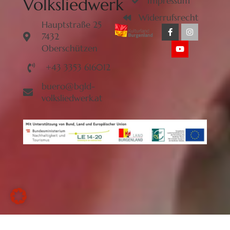
Volksliedwerk
Impressum
Widerrufsrecht
Hauptstraße 25
7432
Oberschützen
+43 3353 616012
buero@bgld-
volksliedwerk.at