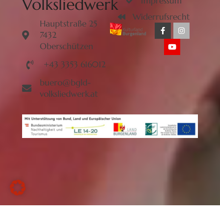
Volksliedwerk
Impressum
Widerrufsrecht
Hauptstraße 25
7432
Oberschützen
+43 3353 616012
buero@bgld-
volksliedwerk.at