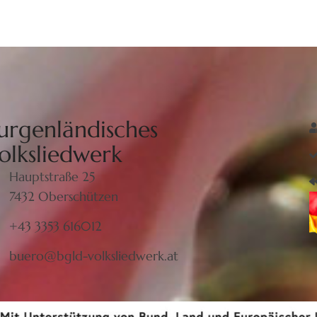
urgenländisches
olksliedwerk
Hauptstraße 25
7432 Oberschützen
+43 3353 616012
buero@bgld-volksliedwerk.at