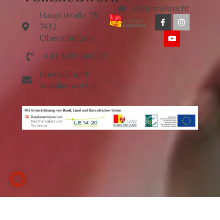
Widerrufsrecht
Hauptstraße 25
7432
Oberschützen
+43 3353 616012
buero@bgld-
volksliedwerk.at