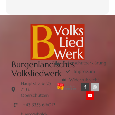
Burgenländisches
Datenschutzerklärung
Volksliedwerk
Impressum
Widerrufsrecht
Hauptstraße 25
7432
Oberschützen
+43 3353 616012
buero@bgld-