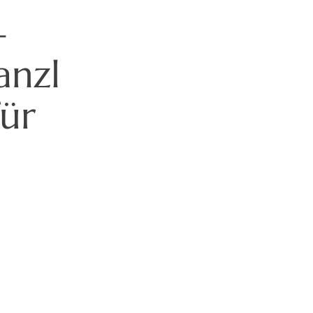
–
anzl
für