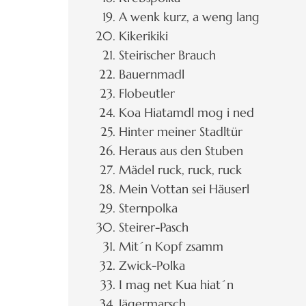
A wenk kurz, a weng lang
Kikerikiki
Steirischer Brauch
Bauernmadl
Flobeutler
Koa Hiatamdl mog i ned
Hinter meiner Stadltür
Heraus aus den Stuben
Mädel ruck, ruck, ruck
Mein Vottan sei Häuserl
Sternpolka
Steirer-Pasch
Mit´n Kopf zsamm
Zwick-Polka
I mag net Kua hiat´n
Jägermarsch