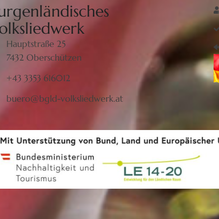
urgenländisches
olksliedwerk
Hauptstraße 25
7432 Oberschützen
+43 3353 616012
buero@bgld-volksliedwerk.at