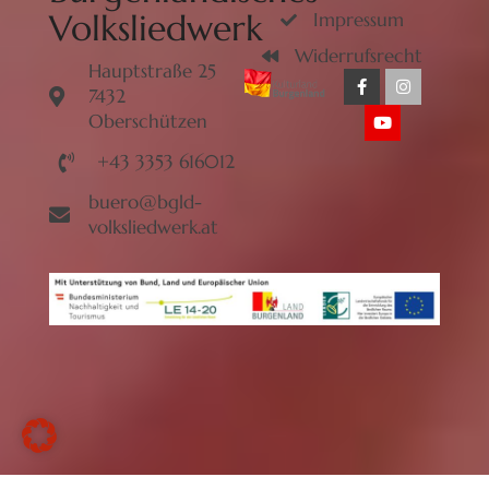
Volksliedwerk
Impressum
Widerrufsrecht
Hauptstraße 25
7432
Oberschützen
+43 3353 616012
buero@bgld-
volksliedwerk.at