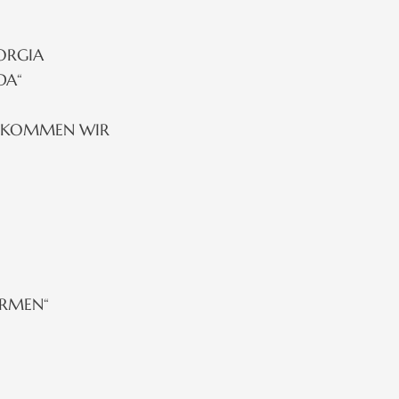
ORGIA
DA“
N KOMMEN WIR
ARMEN“