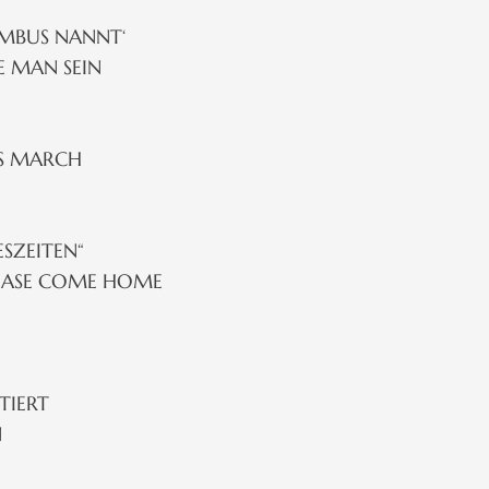
UMBUS NANNT‘
E MAN SEIN
’S MARCH
ESZEITEN“
LEASE COME HOME
TIERT
N