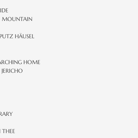
IDE
E MOUNTAIN
LPUTZ HÄUSEL
ARCHING HOME
 JERICHO
ERARY
H THEE