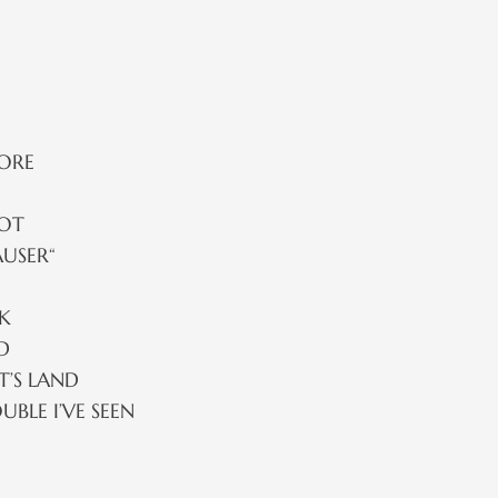
ORE
IOT
USER“
K
D
T’S LAND
LE I’VE SEEN