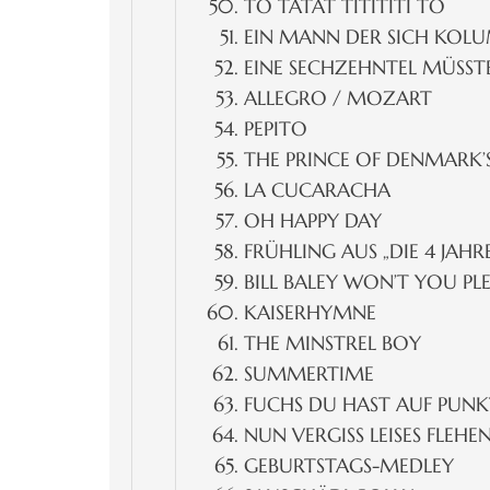
TO TATAT TITITITI TO
EIN MANN DER SICH KOL
EINE SECHZEHNTEL MÜSST
ALLEGRO / MOZART
PEPITO
THE PRINCE OF DENMARK
LA CUCARACHA
OH HAPPY DAY
FRÜHLING AUS „DIE 4 JAHR
BILL BALEY WON’T YOU P
KAISERHYMNE
THE MINSTREL BOY
SUMMERTIME
FUCHS DU HAST AUF PUNK
NUN VERGISS LEISES FLEHE
GEBURTSTAGS-MEDLEY