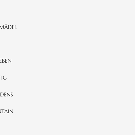
 MÄDEL
LEBEN
TIG
RDENS
NTAIN