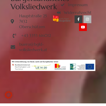
Volksliedwerk
Impressum
Widerrufsrecht
Hauptstraße 25
7432
Oberschützen
+43 3353 616012
buero@bgld-
volksliedwerk.at