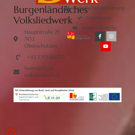
Burgenländisches
Datenschutzerklärung
Volksliedwerk
Impressum
Widerrufsrecht
Hauptstraße 25
7432
Oberschützen
+43 3353 616012
buero@bgld-
volksliedwerk.at