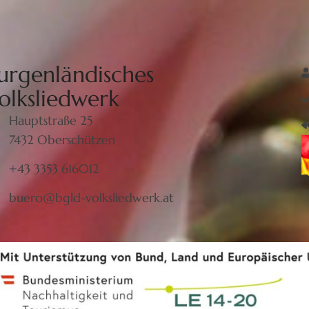
urgenländisches
olksliedwerk
Hauptstraße 25
7432 Oberschützen
+43 3353 616012
buero@bgld-volksliedwerk.at