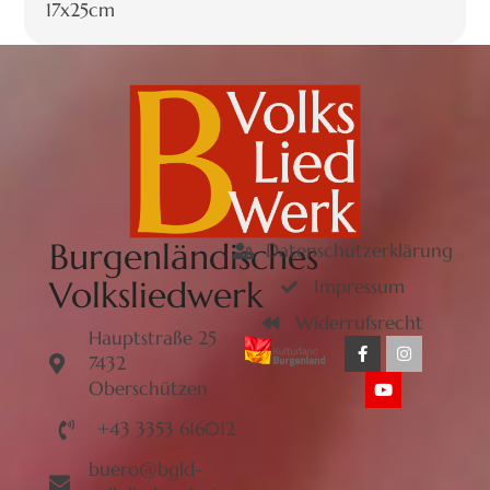
17x25cm
Burgenländisches
Datenschutzerklärung
Volksliedwerk
Impressum
Widerrufsrecht
Hauptstraße 25
7432
Oberschützen
+43 3353 616012
buero@bgld-