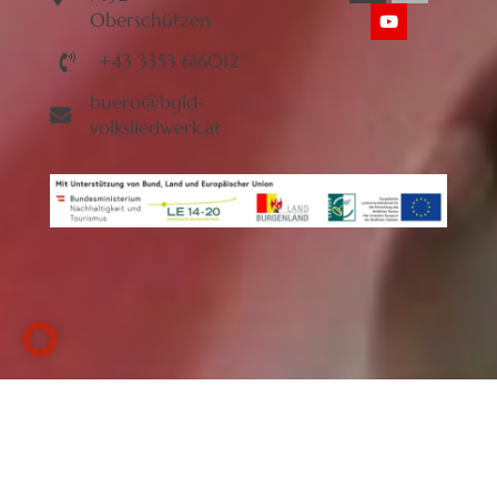
Oberschützen
+43 3353 616012
buero@bgld-
volksliedwerk.at