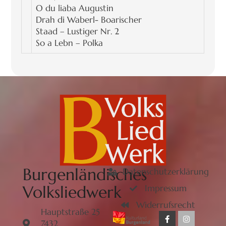
O du liaba Augustin
Drah di Waberl- Boarischer
Staad – Lustiger Nr. 2
So a Lebn – Polka
Burgenländisches
Datenschutzerklärung
Volksliedwerk
Impressum
Widerrufsrecht
Hauptstraße 25
7432