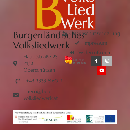
Burgenländisches
Datenschutzerklärung
Volksliedwerk
Impressum
Widerrufsrecht
Hauptstraße 25
7432
Oberschützen
+43 3353 616012
buero@bgld-
volksliedwerk.at