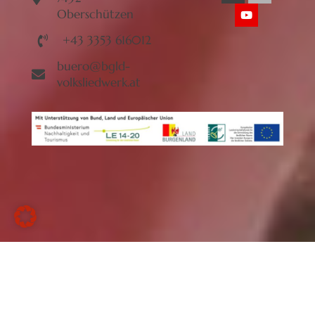
Oberschützen
+43 3353 616012
buero@bgld-
volksliedwerk.at