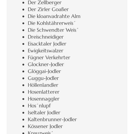
Der Zellberger
Der Zirler Goaßer
Die kloanvadrahte Alm
Die Kohlstährerweis´
Die Schwendter Weis´
Dreischneidiger
Eisacktaler Jodler
Ewigkeitswalzer
Fügner Verkehrter
Glockner-Jodler
Glöggai-Jodler
Guggu-Jodler
Höllenlandler
Hosenlatterer
Hosennaggler
Hos´nlupf
Iseltaler Jodler
Kaltenbrunner-Jodler
Kössener Jodler
Kreuzweis´