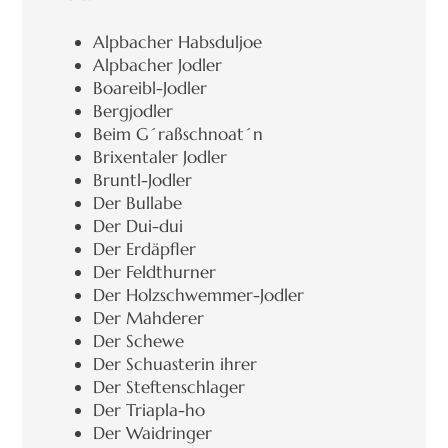
Alpbacher Habsduljoe
Alpbacher Jodler
Boareibl-Jodler
Bergjodler
Beim G´raßschnoat´n
Brixentaler Jodler
Bruntl-Jodler
Der Bullabe
Der Dui-dui
Der Erdäpfler
Der Feldthurner
Der Holzschwemmer-Jodler
Der Mahderer
Der Schewe
Der Schuasterin ihrer
Der Steftenschlager
Der Triapla-ho
Der Waidringer