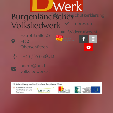
Burgenländisches
Datenschutzerklärung
Volksliedwerk
Impressum
Widerrufsrecht
Hauptstraße 25
7432
Oberschützen
+43 3353 616012
buero@bgld-
volksliedwerk.at