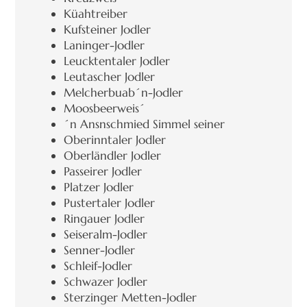
Küahtreiber
Kufsteiner Jodler
Laninger-Jodler
Leucktentaler Jodler
Leutascher Jodler
Melcherbuab´n-Jodler
Moosbeerweis´
´n Ansnschmied Simmel seiner
Oberinntaler Jodler
Oberländler Jodler
Passeirer Jodler
Platzer Jodler
Pustertaler Jodler
Ringauer Jodler
Seiseralm-Jodler
Senner-Jodler
Schleif-Jodler
Schwazer Jodler
Sterzinger Metten-Jodler