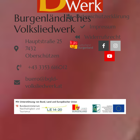
Burgenländisches
Datenschutzerklärung
Volksliedwerk
Impressum
Widerrufsrecht
Hauptstraße 25
7432
Oberschützen
+43 3353 616012
buero@bgld-
volksliedwerk.at