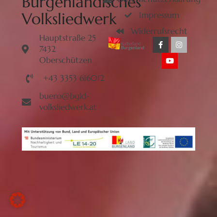
Burgenländisches
Volksliedwerk
Impressum
Widerrufsrecht
Hauptstraße 25
7432
Oberschützen
+43 3353 616012
buero@bgld-
volksliedwerk.at