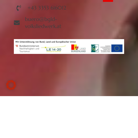
+43 3353 616012
buero@bgld-
volksliedwerk.at