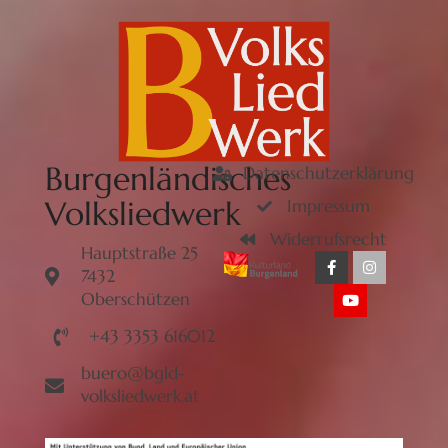
Burgenländisches
Datenschutzerklärung
Volksliedwerk
Impressum
Widerrufsrecht
Hauptstraße 25
7432
Oberschützen
+43 3353 616012
buero@bgld-
volksliedwerk.at