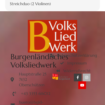
Streichduo (2 Violinen)
Burgenländisches
Datenschutzerklärung
Volksliedwerk
Impressum
Widerrufsrecht
Hauptstraße 25
7432
Oberschützen
+43 3353 616012
buero@bgld-