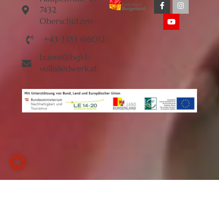
7432
Oberschützen
+43 3353 616012
buero@bgld-
volksliedwerk.at