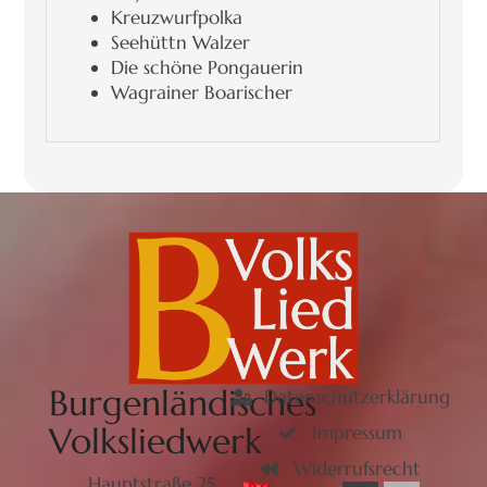
Kreuzwurfpolka
Seehüttn Walzer
Die schöne Pongauerin
Wagrainer Boarischer
Burgenländisches
Datenschutzerklärung
Volksliedwerk
Impressum
Widerrufsrecht
Hauptstraße 25