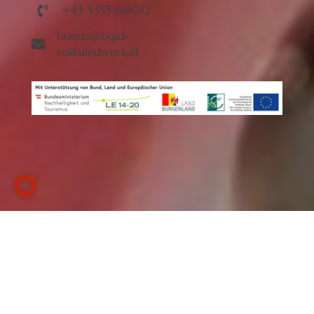
+43 3353 616012
buero@bgld-
volksliedwerk.at