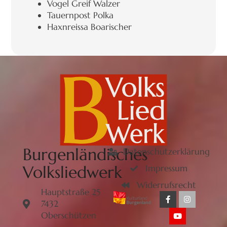
Vogel Greif Walzer
Tauernpost Polka
Haxnreissa Boarischer
Burgenländisches
Datenschutzerklärung
Volksliedwerk
Impressum
Widerrufsrecht
Hauptstraße 25
7432
Oberschützen