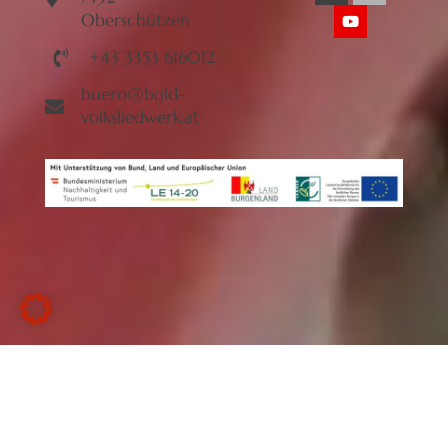
Oberschützen
+43 3353 616012
buero@bgld-
volksliedwerk.at