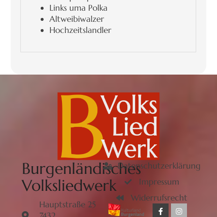
Links uma Polka
Altweibiwalzer
Hochzeitslandler
Burgenländisches
Datenschutzerklärung
Volksliedwerk
Impressum
Widerrufsrecht
Hauptstraße 25
7432