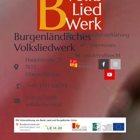
Burgenländisches
Datenschutzerklärung
Volksliedwerk
Impressum
Widerrufsrecht
Hauptstraße 25
7432
Oberschützen
+43 3353 616012
buero@bgld-
volksliedwerk.at