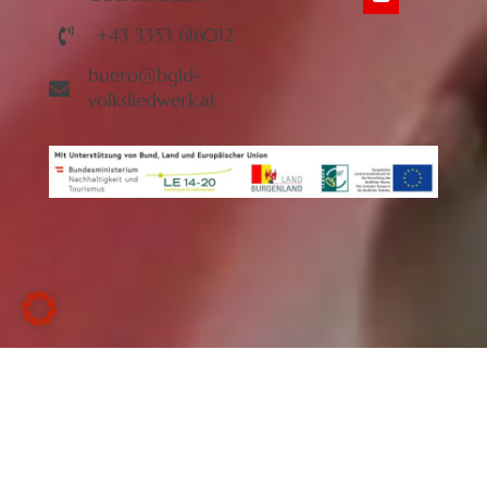
+43 3353 616012
buero@bgld-
volksliedwerk.at