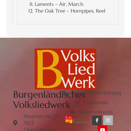
Laments – Air, March
The Oak Tree – Hornpipes, Reel
Burgenländisches
Datenschutzerklärung
Volksliedwerk
Impressum
Widerrufsrecht
Hauptstraße 25
7432
Oberschützen