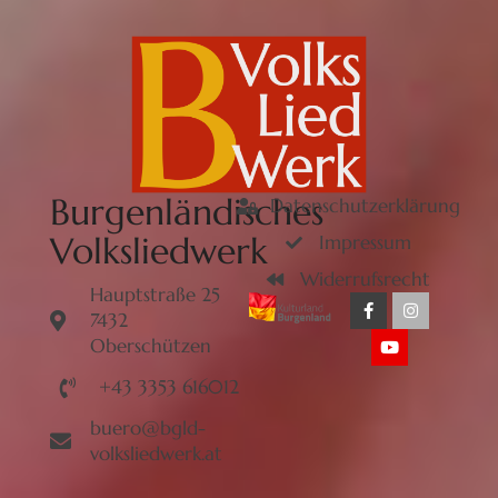
Burgenländisches
Datenschutzerklärung
Volksliedwerk
Impressum
Widerrufsrecht
Hauptstraße 25
7432
Oberschützen
+43 3353 616012
buero@bgld-
volksliedwerk.at