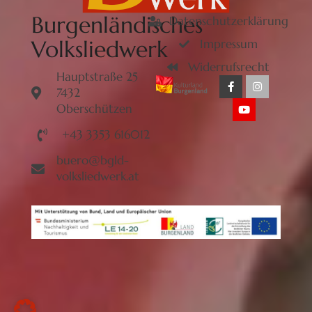
Burgenländisches
Datenschutzerklärung
Volksliedwerk
Impressum
Widerrufsrecht
Hauptstraße 25
7432
Oberschützen
+43 3353 616012
buero@bgld-
volksliedwerk.at