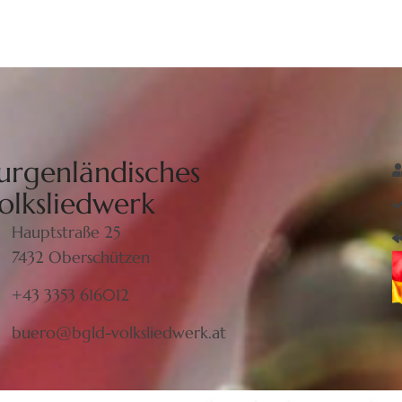
urgenländisches
olksliedwerk
Hauptstraße 25
7432 Oberschützen
+43 3353 616012
buero@bgld-volksliedwerk.at