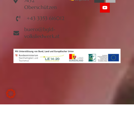
7432
Oberschützen
+43 3353 616012
buero@bgld-
volksliedwerk.at