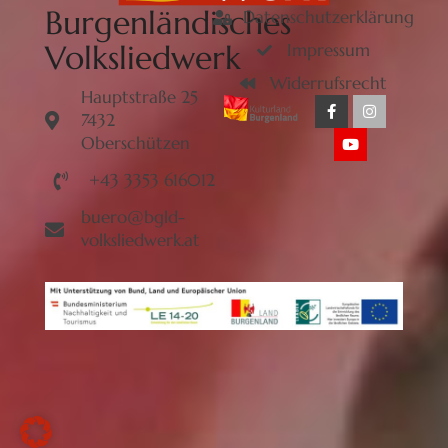
Burgenländisches
Datenschutzerklärung
Volksliedwerk
Impressum
Widerrufsrecht
Hauptstraße 25
7432
Oberschützen
+43 3353 616012
buero@bgld-
volksliedwerk.at