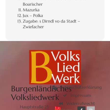
Boarischer
Mazurka
Jux – Polka
Zugabe: s Dirndl vo da Stadt –
Zwiefacher
Burgenländisches
Datenschutzerklärung
Volksliedwerk
Impressum
Widerrufsrecht
Hauptstraße 25