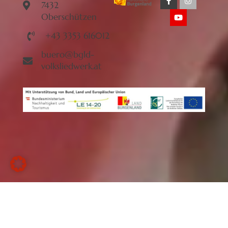
7432
Oberschützen
+43 3353 616012
buero@bgld-
volksliedwerk.at