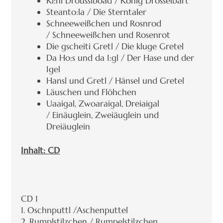
Ki:ni Drousslboad / König Drosselbart
Steanto:la / Die Sterntaler
Schneeweißchen und Rosnrod
/ Schneeweißchen und Rosenrot
Die gscheiti Gretl / Die kluge Gretel
Da Ho:s und da I:gl / Der Hase und der
Igel
Hansl und Gretl / Hänsel und Gretel
Läuschen und Flöhchen
Uaaigal, Zwoaraigal, Dreiaigal
/ Einäuglein, Zweiäuglein und
Dreiäuglein
Inhalt: CD
CD 1
1. Oschnputtl /Aschenputtel
2. Rumplstilzchen / Rumpelstilzchen