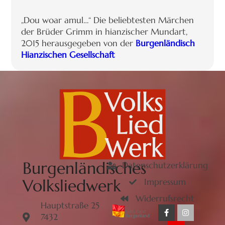
„Dou woar amul…“ Die beliebtesten Märchen
der Brüder Grimm in hianzischer Mundart,
2015 herausgegeben von der
Burgenländisch
Hianzischen Gesellschaft
Burgenländisches
Datenschutzerklärung
Volksliedwerk
Impressum
Widerrufsrecht
Hauptstraße 25
7432