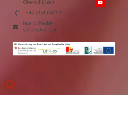
Oberschützen
+43 3353 616012
buero@bgld-
volksliedwerk.at