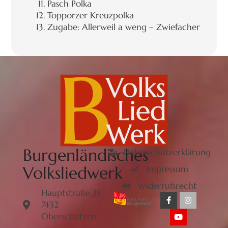
Pasch Polka
Topporzer Kreuzpolka
Zugabe: Allerweil a weng – Zwiefacher
Burgenländisches
Datenschutzerklärung
Volksliedwerk
Impressum
Widerrufsrecht
Hauptstraße 25
7432
Oberschützen