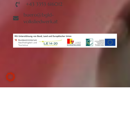
+43 3353 616012
buero@bgld-
volksliedwerk.at