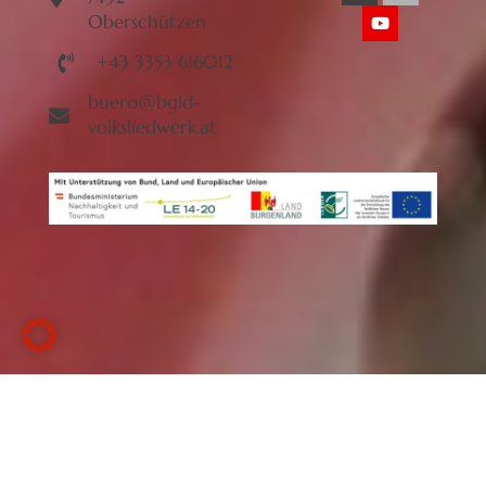
Oberschützen
+43 3353 616012
buero@bgld-
volksliedwerk.at